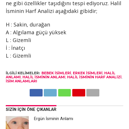
ne gibi özellikler taşıdığını tespi ediyoruz. Halil
İsminin Harf Analizi aşağıdaki gibidir;
H : Sakin, durağan
A : Algılama güçü yüksek
L : Gizemli
İ : İnatçı
L : Gizemli
İLGILI KELIMELER:
BEBEK ISIMLERI
,
ERKEK ISIMLERI
,
HALIL
ANLAMI
,
HALIL İSMININ ANLAMI
,
HALIL ISMININ HARF ANALIZI
,
ISIM ANLAMLARI
SIZIN İÇIN ÖNE ÇIKANLAR
Ergün İsminin Anlamı