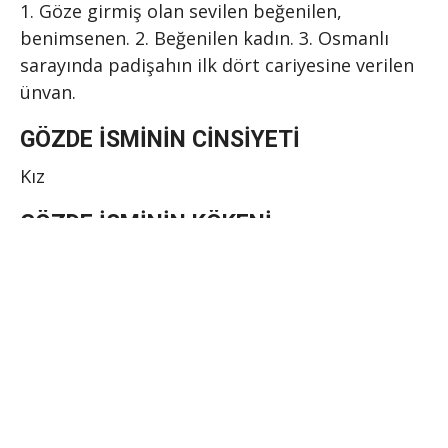
1. Göze girmiş olan sevilen beğenilen,
benimsenen. 2. Beğenilen kadın. 3. Osmanlı
sarayında padişahın ilk dört cariyesine verilen
ünvan.
GÖZDE İSMININ CINSIYETI
Kız
GÖZDE İSMININ KÖKENI
Türkçe
HARF ANALIZI:
Öncelikle harf analizin nasıl yapıldığını
anlatalım; Gözde ismini harf harf analiz ederek
ne gibi özellikler taşıdığını tespi ediyoruz.
Gözde İsminin Harf Analizi aşağıdaki gibidir;