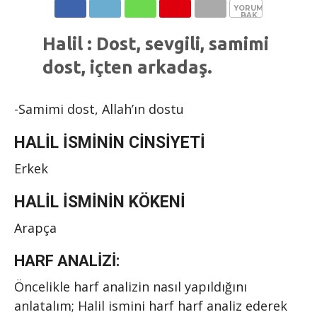
YORUMLARA
BAK
Halil : Dost, sevgili, samimi
dost, içten arkadaş.
-Samimi dost, Allah’ın dostu
HALIL İSMININ CINSIYETI
Erkek
HALIL İSMININ KÖKENI
Arapça
HARF ANALIZI:
Öncelikle harf analizin nasıl yapıldığını
anlatalım; Halil ismini harf harf analiz ederek